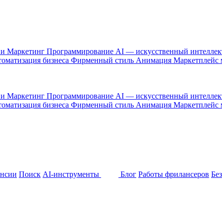
 и Маркетинг
Программирование
AI — искусственный интелле
оматизация бизнеса
Фирменный стиль
Анимация
Маркетплейс
 и Маркетинг
Программирование
AI — искусственный интелле
оматизация бизнеса
Фирменный стиль
Анимация
Маркетплейс
ансии
Поиск
AI-инструменты
Блог
Работы фрилансеров
Бе