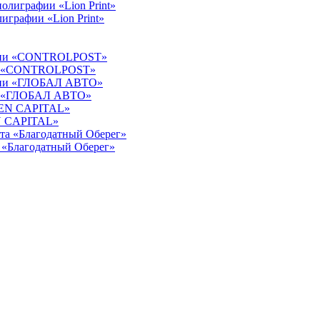
играфии «Lion Print»
ации «CONTROLPOST»
ии «ГЛОБАЛ АВТО»
EN CAPITAL»
а «Благодатный Оберег»