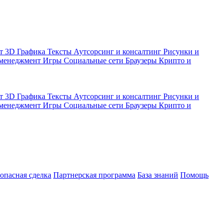
кт
3D Графика
Тексты
Аутсорсинг и консалтинг
Рисунки и
 менеджмент
Игры
Социальные сети
Браузеры
Крипто и
кт
3D Графика
Тексты
Аутсорсинг и консалтинг
Рисунки и
 менеджмент
Игры
Социальные сети
Браузеры
Крипто и
зопасная сделка
Партнерская программа
База знаний
Помощь