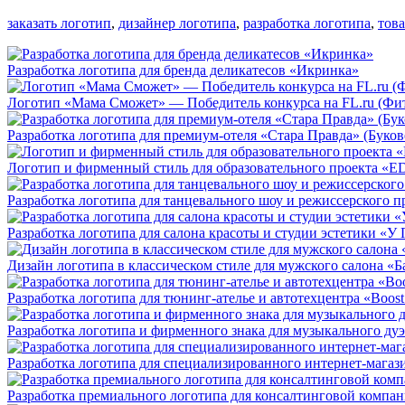
заказать логотип
,
дизайнер логотипа
,
разработка логотипа
,
тов
Разработка логотипа для бренда деликатесов «Икринка»
Логотип «Мама Сможет» — Победитель конкурса на FL.ru (Фит
Разработка логотипа для премиум-отеля «Стара Правда» (Буков
Логотип и фирменный стиль для образовательного проекта «
Разработка логотипа для танцевального шоу и режиссерского про
Разработка логотипа для салона красоты и студии эстетики «
Дизайн логотипа в классическом стиле для мужского салона «
Разработка логотипа для тюнинг-ателье и автотехцентра «Boost
Разработка логотипа и фирменного знака для музыкального дуэт
Разработка логотипа для специализированного интернет-маг
Разработка премиального логотипа для консалтинговой ко