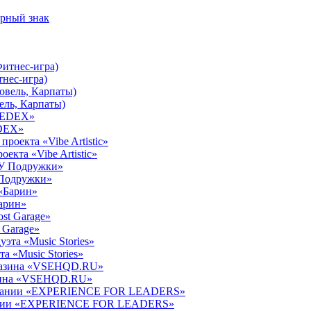
арный знак
нес-игра)
ель, Карпаты)
EDEX»
екта «Vibe Artistic»
У Подружки»
Барин»
 Garage»
а «Music Stories»
азина «VSEHQD.RU»
мпании «EXPERIENCE FOR LEADERS»