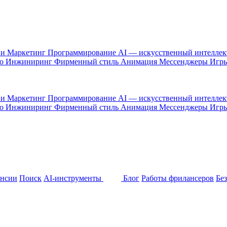
 и Маркетинг
Программирование
AI — искусственный интелле
то
Инжиниринг
Фирменный стиль
Анимация
Мессенджеры
Игр
 и Маркетинг
Программирование
AI — искусственный интелле
то
Инжиниринг
Фирменный стиль
Анимация
Мессенджеры
Игр
ансии
Поиск
AI-инструменты
Блог
Работы фрилансеров
Бе