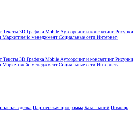
кт
Тексты
3D Графика
Mobile
Аутсорсинг и консалтинг
Рисунки
ы
Маркетплейс менеджмент
Социальные сети
Интернет-
кт
Тексты
3D Графика
Mobile
Аутсорсинг и консалтинг
Рисунки
ы
Маркетплейс менеджмент
Социальные сети
Интернет-
зопасная сделка
Партнерская программа
База знаний
Помощь