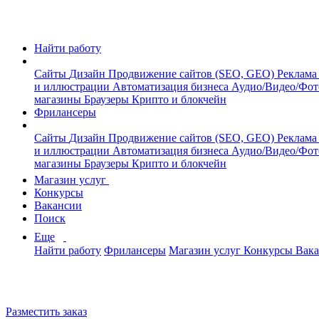
Найти работу
Сайты
Дизайн
Продвижение сайтов (SEO, GEO)
Реклама
и иллюстрации
Автоматизация бизнеса
Аудио/Видео/Фо
магазины
Браузеры
Крипто и блокчейн
Фрилансеры
Сайты
Дизайн
Продвижение сайтов (SEO, GEO)
Реклама
и иллюстрации
Автоматизация бизнеса
Аудио/Видео/Фо
магазины
Браузеры
Крипто и блокчейн
Магазин услуг
Конкурсы
Вакансии
Поиск
Еще
Найти работу
Фрилансеры
Магазин услуг
Конкурсы
Вак
Разместить заказ