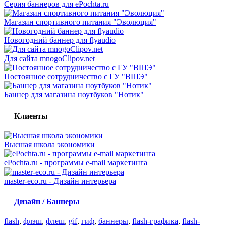
Серия баннеров для ePochta.ru
Магазин спортивного питания "Эволюция"
Новогодний баннер для flyaudio
Для сайта mnogoClipov.net
Постоянное сотрудничество с ГУ "ВШЭ"
Баннер для магазина ноутбуков "Нотик"
Клиенты
Высшая школа экономики
ePochta.ru - программы e-mail маркетинга
master-eco.ru - Дизайн интерьера
Дизайн / Баннеры
flash
,
флэш
,
флеш
,
gif
,
гиф
,
баннеры
,
flash-графика
,
flash-