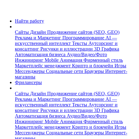
Найти работу
Сайты
Дизайн
Продвижение сайтов (SEO, GEO)
Реклама и Маркетинг
Программирование
AI —
искусственный интеллект
Тексты
Аутсорсинг и
консалтинг
Рисунки и иллюстрации
3D Графика
Автоматизация бизнеса
Аудио/Видео/Фото
Инжиниринг
Mobile
Анимация
Фирменный стиль
Маркетплейс менеджмент
Крипто и блокчейн
Игры
Мессенджеры
Социальные сети
Браузеры
Интернет-
магазины
Фрилансеры
Сайты
Дизайн
Продвижение сайтов (SEO, GEO)
Реклама и Маркетинг
Программирование
AI —
искусственный интеллект
Тексты
Аутсорсинг и
консалтинг
Рисунки и иллюстрации
3D Графика
Автоматизация бизнеса
Аудио/Видео/Фото
Инжиниринг
Mobile
Анимация
Фирменный стиль
Маркетплейс менеджмент
Крипто и блокчейн
Игры
Мессенджеры
Социальные сети
Браузеры
Интернет-
магазины