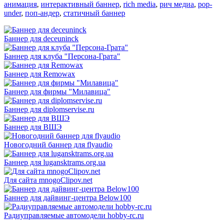
анимация
,
интерактивный баннер
,
rich media
,
рич медиа
,
pop-
under
,
поп-андер
,
статичный баннер
Баннер для deceuninck
Баннер для клуба "Персона-Грата"
Баннер для Remowax
Баннер для фирмы "Милавица"
Баннер для diplomservise.ru
Баннер для ВШЭ
Новогодний баннер для flyaudio
Баннер для lugansktrams.org.ua
Для сайта mnogoClipov.net
Баннер для дайвинг-центра Below100
Радиуправляемые автомодели hobby-rc.ru