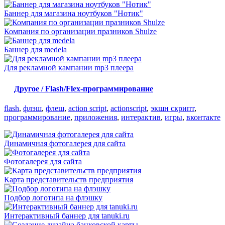
Баннер для магазина ноутбуков "Нотик"
Компания по организации празников Shulze
Баннер для medela
Для рекламной кампании mp3 плеера
Другое / Flash/Flex-программирование
flash
,
флэш
,
флеш
,
action script
,
actionscript
,
экшн скрипт
,
программирование
,
приложения
,
интерактив
,
игры
,
вконтакте
Динамичная фотогалерея для сайта
Фотогалерея для сайта
Карта представительств предприятия
Подбор логотипа на флэшку
Интерактивный баннер для tanuki.ru