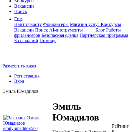
Конкурсы
Вакансии
Поиск
Еще
Найти работу
Фрилансеры
Магазин услуг
Конкурсы
Вакансии
Поиск
AI-инструменты
Блог
Работы
фрилансеров
Безопасная сделка
Партнерская программа
База знаний
Помощь
Разместить заказ
Регистрация
Вход
Эмиль Юмадилов
Эмиль
Юмадилов
Рейтинг
8
На сайте 2 года и 2 месяца