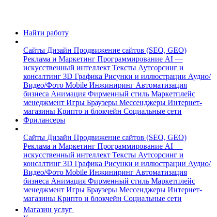
Найти работу
Сайты
Дизайн
Продвижение сайтов (SEO, GEO)
Реклама и Маркетинг
Программирование
AI —
искусственный интеллект
Тексты
Аутсорсинг и
консалтинг
3D Графика
Рисунки и иллюстрации
Аудио/
Видео/Фото
Mobile
Инжиниринг
Автоматизация
бизнеса
Анимация
Фирменный стиль
Маркетплейс
менеджмент
Игры
Браузеры
Мессенджеры
Интернет-
магазины
Крипто и блокчейн
Социальные сети
Фрилансеры
Сайты
Дизайн
Продвижение сайтов (SEO, GEO)
Реклама и Маркетинг
Программирование
AI —
искусственный интеллект
Тексты
Аутсорсинг и
консалтинг
3D Графика
Рисунки и иллюстрации
Аудио/
Видео/Фото
Mobile
Инжиниринг
Автоматизация
бизнеса
Анимация
Фирменный стиль
Маркетплейс
менеджмент
Игры
Браузеры
Мессенджеры
Интернет-
магазины
Крипто и блокчейн
Социальные сети
Магазин услуг