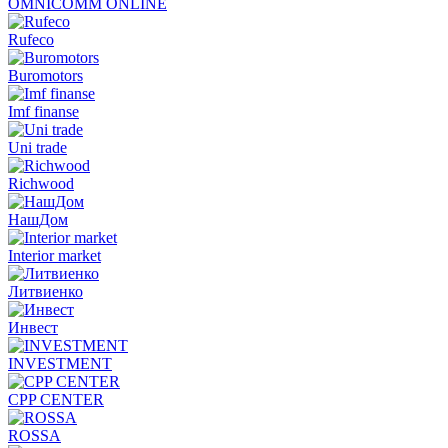
OMNICOMM ONLINE
Rufeco
Buromotors
Imf finanse
Uni trade
Richwood
НашДом
Interior market
Литвиенко
Инвест
INVESTMENT
CPP CENTER
ROSSA