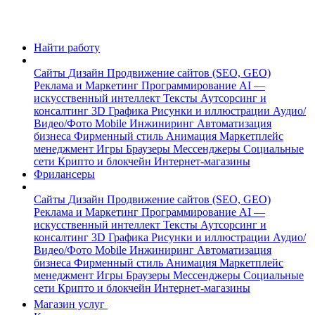
Найти работу
Сайты
Дизайн
Продвижение сайтов (SEO, GEO)
Реклама и Маркетинг
Программирование
AI —
искусственный интеллект
Тексты
Аутсорсинг и
консалтинг
3D Графика
Рисунки и иллюстрации
Аудио/
Видео/Фото
Mobile
Инжиниринг
Автоматизация
бизнеса
Фирменный стиль
Анимация
Маркетплейс
менеджмент
Игры
Браузеры
Мессенджеры
Социальные
сети
Крипто и блокчейн
Интернет-магазины
Фрилансеры
Сайты
Дизайн
Продвижение сайтов (SEO, GEO)
Реклама и Маркетинг
Программирование
AI —
искусственный интеллект
Тексты
Аутсорсинг и
консалтинг
3D Графика
Рисунки и иллюстрации
Аудио/
Видео/Фото
Mobile
Инжиниринг
Автоматизация
бизнеса
Фирменный стиль
Анимация
Маркетплейс
менеджмент
Игры
Браузеры
Мессенджеры
Социальные
сети
Крипто и блокчейн
Интернет-магазины
Магазин услуг