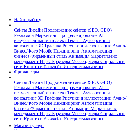
Найти работу
Сайты
Дизайн
Продвижение сайтов (SEO, GEO)
Реклама и Маркетинг
Программирование
AI —
искусственный интеллект
Тексты
Аутсорсинг и
консалтинг
3D Графика
Рисунки и иллюстрации
Аудио/
Видео/Фото
Mobile
Инжиниринг
Автоматизация
бизнеса
Фирменный стиль
Анимация
Маркетплейс
менеджмент
Игры
Браузеры
Мессенджеры
Социальные
сети
Крипто и блокчейн
Интернет-магазины
Фрилансеры
Сайты
Дизайн
Продвижение сайтов (SEO, GEO)
Реклама и Маркетинг
Программирование
AI —
искусственный интеллект
Тексты
Аутсорсинг и
консалтинг
3D Графика
Рисунки и иллюстрации
Аудио/
Видео/Фото
Mobile
Инжиниринг
Автоматизация
бизнеса
Фирменный стиль
Анимация
Маркетплейс
менеджмент
Игры
Браузеры
Мессенджеры
Социальные
сети
Крипто и блокчейн
Интернет-магазины
Магазин услуг