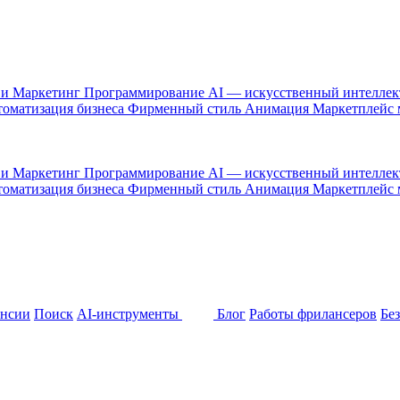
 и Маркетинг
Программирование
AI — искусственный интелле
оматизация бизнеса
Фирменный стиль
Анимация
Маркетплейс
 и Маркетинг
Программирование
AI — искусственный интелле
оматизация бизнеса
Фирменный стиль
Анимация
Маркетплейс
ансии
Поиск
AI-инструменты
Блог
Работы фрилансеров
Бе