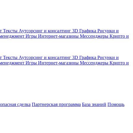
кт
Тексты
Аутсорсинг и консалтинг
3D Графика
Рисунки и
 менеджмент
Игры
Интернет-магазины
Мессенджеры
Крипто и
кт
Тексты
Аутсорсинг и консалтинг
3D Графика
Рисунки и
 менеджмент
Игры
Интернет-магазины
Мессенджеры
Крипто и
зопасная сделка
Партнерская программа
База знаний
Помощь