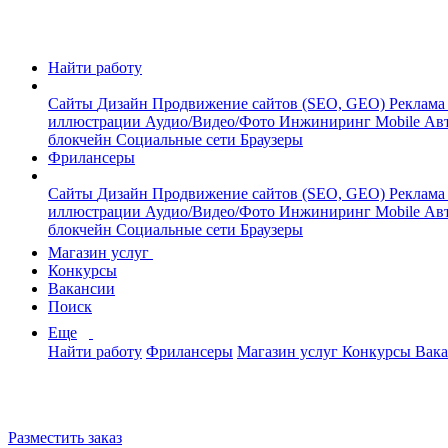
Найти работу
Сайты
Дизайн
Продвижение сайтов (SEO, GEO)
Реклама
иллюстрации
Аудио/Видео/Фото
Инжиниринг
Mobile
Авт
блокчейн
Социальные сети
Браузеры
Фрилансеры
Сайты
Дизайн
Продвижение сайтов (SEO, GEO)
Реклама
иллюстрации
Аудио/Видео/Фото
Инжиниринг
Mobile
Авт
блокчейн
Социальные сети
Браузеры
Магазин услуг
Конкурсы
Вакансии
Поиск
Еще
Найти работу
Фрилансеры
Магазин услуг
Конкурсы
Вак
Разместить заказ