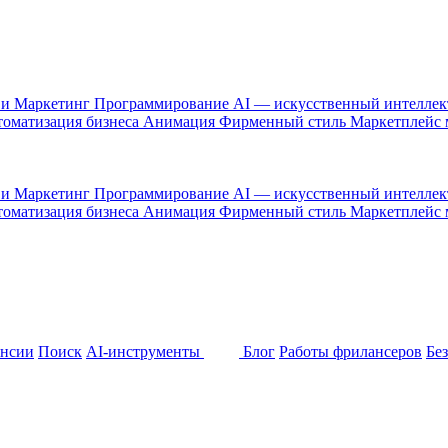
 и Маркетинг
Программирование
AI — искусственный интелле
оматизация бизнеса
Анимация
Фирменный стиль
Маркетплейс
 и Маркетинг
Программирование
AI — искусственный интелле
оматизация бизнеса
Анимация
Фирменный стиль
Маркетплейс
ансии
Поиск
AI-инструменты
Блог
Работы фрилансеров
Бе