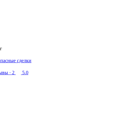
г
опасные сделки
ывы
· 2
5.0