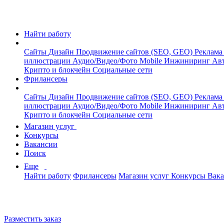
Найти работу
Сайты
Дизайн
Продвижение сайтов (SEO, GEO)
Реклама
иллюстрации
Аудио/Видео/Фото
Mobile
Инжиниринг
Авт
Крипто и блокчейн
Социальные сети
Фрилансеры
Сайты
Дизайн
Продвижение сайтов (SEO, GEO)
Реклама
иллюстрации
Аудио/Видео/Фото
Mobile
Инжиниринг
Авт
Крипто и блокчейн
Социальные сети
Магазин услуг
Конкурсы
Вакансии
Поиск
Еще
Найти работу
Фрилансеры
Магазин услуг
Конкурсы
Вак
Разместить заказ