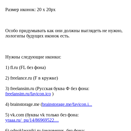
Размер иконок: 20 х 20px
Особо придумывать как они должны выглядеть не нужно,
лологипы будущих иконок есть.
Нужны следующие иконки:
1) fl.ru (FL без фона)
2) freelance.ru (F в кружке)
3) freelansim.ru (Русская буква Ф без фона:
freelansim.ru/favicon.ico
)
4) brainstorage.me (
brainstorage.me/favicon.i...
5) vk.com (буквы vk только без фона:
yraaa.ru/_pu/14/86969522....
6) odnoklassniki.ru (человечик, без фона: