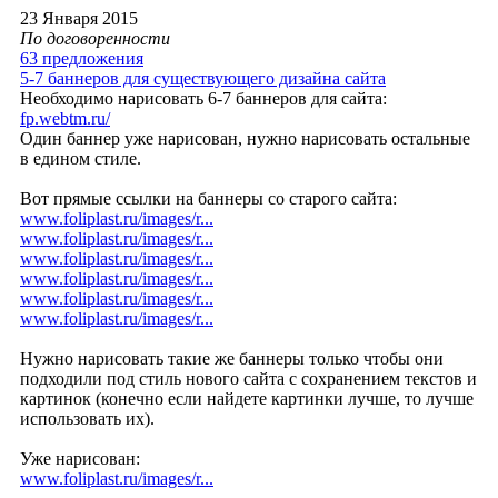
23 Января 2015
По договоренности
63 предложения
5-7 баннеров для существующего дизайна сайта
Необходимо нарисовать 6-7 баннеров для сайта:
fp.webtm.ru/
Один баннер уже нарисован, нужно нарисовать остальные
в едином стиле.
Вот прямые ссылки на баннеры со старого сайта:
www.foliplast.ru/images/r...
www.foliplast.ru/images/r...
www.foliplast.ru/images/r...
www.foliplast.ru/images/r...
www.foliplast.ru/images/r...
www.foliplast.ru/images/r...
Нужно нарисовать такие же баннеры только чтобы они
подходили под стиль нового сайта с сохранением текстов и
картинок (конечно если найдете картинки лучше, то лучше
использовать их).
Уже нарисован:
www.foliplast.ru/images/r...