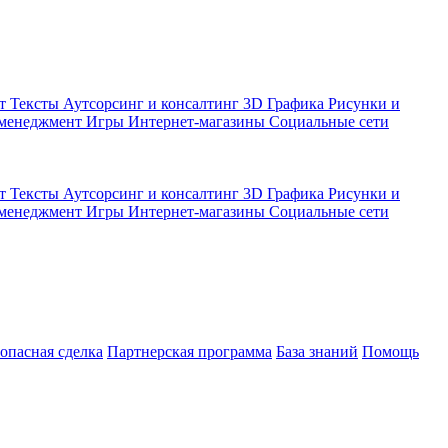
кт
Тексты
Аутсорсинг и консалтинг
3D Графика
Рисунки и
 менеджмент
Игры
Интернет-магазины
Социальные сети
кт
Тексты
Аутсорсинг и консалтинг
3D Графика
Рисунки и
 менеджмент
Игры
Интернет-магазины
Социальные сети
зопасная сделка
Партнерская программа
База знаний
Помощь