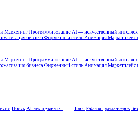
 и Маркетинг
Программирование
AI — искусственный интелле
оматизация бизнеса
Фирменный стиль
Анимация
Маркетплейс
 и Маркетинг
Программирование
AI — искусственный интелле
оматизация бизнеса
Фирменный стиль
Анимация
Маркетплейс
ансии
Поиск
AI-инструменты
Блог
Работы фрилансеров
Бе