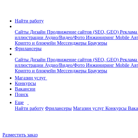
Найти работу
Сайты
Дизайн
Продвижение сайтов (SEO, GEO)
Реклама
иллюстрации
Аудио/Видео/Фото
Инжиниринг
Mobile
Авт
Крипто и блокчейн
Мессенджеры
Браузеры
Фрилансеры
Сайты
Дизайн
Продвижение сайтов (SEO, GEO)
Реклама
иллюстрации
Аудио/Видео/Фото
Инжиниринг
Mobile
Авт
Крипто и блокчейн
Мессенджеры
Браузеры
Магазин услуг
Конкурсы
Вакансии
Поиск
Еще
Найти работу
Фрилансеры
Магазин услуг
Конкурсы
Вак
Разместить заказ