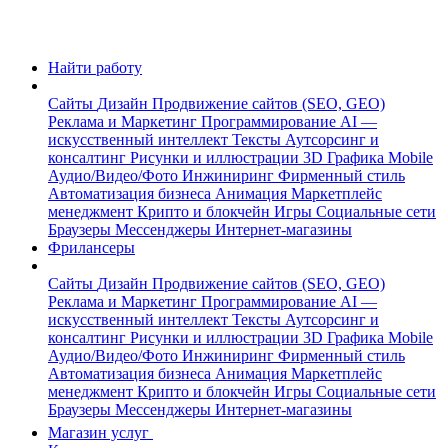
Найти работу
Сайты
Дизайн
Продвижение сайтов (SEO, GEO)
Реклама и Маркетинг
Программирование
AI —
искусственный интеллект
Тексты
Аутсорсинг и
консалтинг
Рисунки и иллюстрации
3D Графика
Mobile
Аудио/Видео/Фото
Инжиниринг
Фирменный стиль
Автоматизация бизнеса
Анимация
Маркетплейс
менеджмент
Крипто и блокчейн
Игры
Социальные сети
Браузеры
Мессенджеры
Интернет-магазины
Фрилансеры
Сайты
Дизайн
Продвижение сайтов (SEO, GEO)
Реклама и Маркетинг
Программирование
AI —
искусственный интеллект
Тексты
Аутсорсинг и
консалтинг
Рисунки и иллюстрации
3D Графика
Mobile
Аудио/Видео/Фото
Инжиниринг
Фирменный стиль
Автоматизация бизнеса
Анимация
Маркетплейс
менеджмент
Крипто и блокчейн
Игры
Социальные сети
Браузеры
Мессенджеры
Интернет-магазины
Магазин услуг