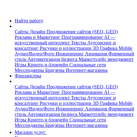
Найти работу
Сайты
Дизайн
Продвижение сайтов (SEO, GEO)
Реклама и Маркетинг
Программирование
AI —
искусственный интеллект
Тексты
Аутсорсинг и
консалтинг
Рисунки и иллюстрации
3D Графика
Mobile
Аудио/Видео/Фото
Инжиниринг
Анимация
Фирменный
стиль
Автоматизация бизнеса
Маркетплейс менеджмент
Игры
Крипто и блокчейн
Социальные сети
Мессенджеры
Браузеры
Интернет-магазины
Фрилансеры
Сайты
Дизайн
Продвижение сайтов (SEO, GEO)
Реклама и Маркетинг
Программирование
AI —
искусственный интеллект
Тексты
Аутсорсинг и
консалтинг
Рисунки и иллюстрации
3D Графика
Mobile
Аудио/Видео/Фото
Инжиниринг
Анимация
Фирменный
стиль
Автоматизация бизнеса
Маркетплейс менеджмент
Игры
Крипто и блокчейн
Социальные сети
Мессенджеры
Браузеры
Интернет-магазины
Магазин услуг