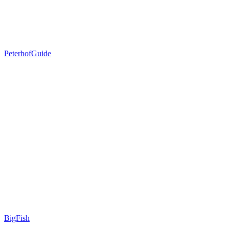
PeterhofGuide
BigFish