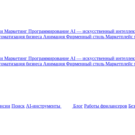
 и Маркетинг
Программирование
AI — искусственный интелле
оматизация бизнеса
Анимация
Фирменный стиль
Маркетплейс
 и Маркетинг
Программирование
AI — искусственный интелле
оматизация бизнеса
Анимация
Фирменный стиль
Маркетплейс
ансии
Поиск
AI-инструменты
Блог
Работы фрилансеров
Бе