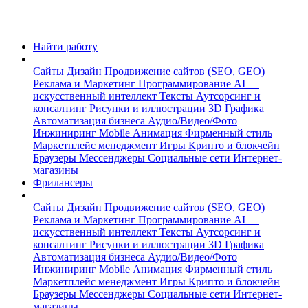
Найти работу
Сайты
Дизайн
Продвижение сайтов (SEO, GEO)
Реклама и Маркетинг
Программирование
AI —
искусственный интеллект
Тексты
Аутсорсинг и
консалтинг
Рисунки и иллюстрации
3D Графика
Автоматизация бизнеса
Аудио/Видео/Фото
Инжиниринг
Mobile
Анимация
Фирменный стиль
Маркетплейс менеджмент
Игры
Крипто и блокчейн
Браузеры
Мессенджеры
Социальные сети
Интернет-
магазины
Фрилансеры
Сайты
Дизайн
Продвижение сайтов (SEO, GEO)
Реклама и Маркетинг
Программирование
AI —
искусственный интеллект
Тексты
Аутсорсинг и
консалтинг
Рисунки и иллюстрации
3D Графика
Автоматизация бизнеса
Аудио/Видео/Фото
Инжиниринг
Mobile
Анимация
Фирменный стиль
Маркетплейс менеджмент
Игры
Крипто и блокчейн
Браузеры
Мессенджеры
Социальные сети
Интернет-
магазины