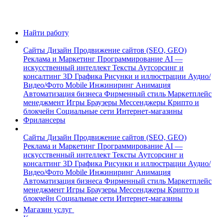
Найти работу
Сайты
Дизайн
Продвижение сайтов (SEO, GEO)
Реклама и Маркетинг
Программирование
AI —
искусственный интеллект
Тексты
Аутсорсинг и
консалтинг
3D Графика
Рисунки и иллюстрации
Аудио/
Видео/Фото
Mobile
Инжиниринг
Анимация
Автоматизация бизнеса
Фирменный стиль
Маркетплейс
менеджмент
Игры
Браузеры
Мессенджеры
Крипто и
блокчейн
Социальные сети
Интернет-магазины
Фрилансеры
Сайты
Дизайн
Продвижение сайтов (SEO, GEO)
Реклама и Маркетинг
Программирование
AI —
искусственный интеллект
Тексты
Аутсорсинг и
консалтинг
3D Графика
Рисунки и иллюстрации
Аудио/
Видео/Фото
Mobile
Инжиниринг
Анимация
Автоматизация бизнеса
Фирменный стиль
Маркетплейс
менеджмент
Игры
Браузеры
Мессенджеры
Крипто и
блокчейн
Социальные сети
Интернет-магазины
Магазин услуг