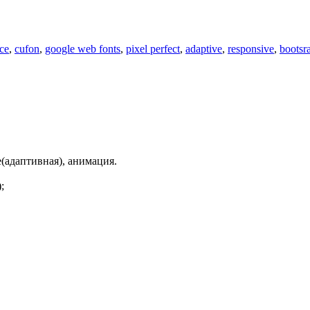
ace
,
cufon
,
google web fonts
,
pixel perfect
,
adaptive
,
responsive
,
bootsr
ve(адаптивная), анимация.
;