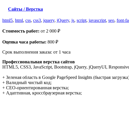
Сайты / Верстка
html5
,
html
,
css
,
css3
,
jquery
,
jQuery
,
js
,
script
,
javascript
,
seo
,
font-f
Стоимость работ:
от 2 000 ₽
Оценка часа работы:
800 ₽
Срок выполнения заказа:
от 1 часа
Профессиональная верстка сайтов
HTML5, CSS3, JavaScript, Bootstrap, jQuery, jQueryUI, Responsi
+ Зеленая область в Google PageSpeed Insights (быстрая загрузка)
+ Валидный чистый код;
+ СЕО-ориентированная верстка;
+ Адаптивная, кроссбраузерная верстка;