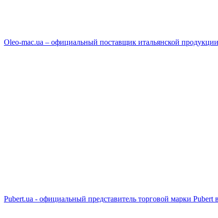
Oleo-mac.ua – официальный поставщик итальянской продукции
Pubert.ua - официальный представитель торговой марки Pubert 