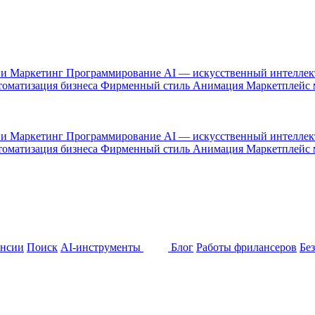
 и Маркетинг
Программирование
AI — искусственный интелле
оматизация бизнеса
Фирменный стиль
Анимация
Маркетплейс
 и Маркетинг
Программирование
AI — искусственный интелле
оматизация бизнеса
Фирменный стиль
Анимация
Маркетплейс
ансии
Поиск
AI-инструменты
Блог
Работы фрилансеров
Бе