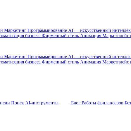
 и Маркетинг
Программирование
AI — искусственный интелле
оматизация бизнеса
Фирменный стиль
Анимация
Маркетплейс
 и Маркетинг
Программирование
AI — искусственный интелле
оматизация бизнеса
Фирменный стиль
Анимация
Маркетплейс
ансии
Поиск
AI-инструменты
Блог
Работы фрилансеров
Бе