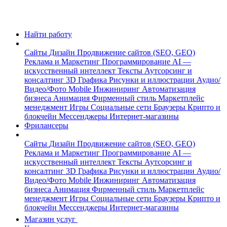
Найти работу
Сайты
Дизайн
Продвижение сайтов (SEO, GEO)
Реклама и Маркетинг
Программирование
AI —
искусственный интеллект
Тексты
Аутсорсинг и
консалтинг
3D Графика
Рисунки и иллюстрации
Аудио/
Видео/Фото
Mobile
Инжиниринг
Автоматизация
бизнеса
Анимация
Фирменный стиль
Маркетплейс
менеджмент
Игры
Социальные сети
Браузеры
Крипто и
блокчейн
Мессенджеры
Интернет-магазины
Фрилансеры
Сайты
Дизайн
Продвижение сайтов (SEO, GEO)
Реклама и Маркетинг
Программирование
AI —
искусственный интеллект
Тексты
Аутсорсинг и
консалтинг
3D Графика
Рисунки и иллюстрации
Аудио/
Видео/Фото
Mobile
Инжиниринг
Автоматизация
бизнеса
Анимация
Фирменный стиль
Маркетплейс
менеджмент
Игры
Социальные сети
Браузеры
Крипто и
блокчейн
Мессенджеры
Интернет-магазины
Магазин услуг