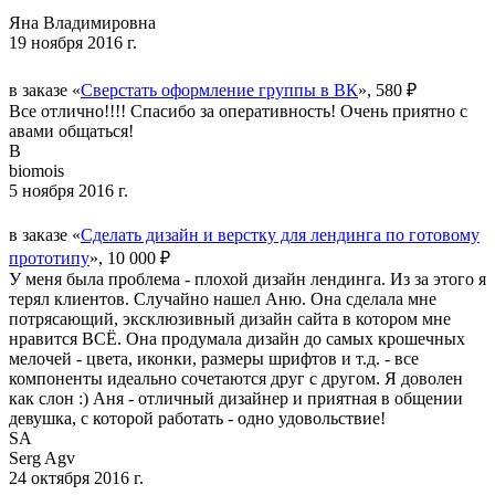
Яна Владимировна
19 ноября 2016 г.
в заказе «
Сверстать оформление группы в ВК
», 580 ₽
Все отлично!!!! Спасибо за оперативность! Очень приятно с
авами общаться!
B
biomois
5 ноября 2016 г.
в заказе «
Сделать дизайн и верстку для лендинга по готовому
прототипу
», 10 000 ₽
У меня была проблема - плохой дизайн лендинга. Из за этого я
терял клиентов. Случайно нашел Аню. Она сделала мне
потрясающий, эксклюзивный дизайн сайта в котором мне
нравится ВСЁ. Она продумала дизайн до самых крошечных
мелочей - цвета, иконки, размеры шрифтов и т.д. - все
компоненты идеально сочетаются друг с другом. Я доволен
как слон :) Аня - отличный дизайнер и приятная в общении
девушка, с которой работать - одно удовольствие!
SA
Serg Agv
24 октября 2016 г.