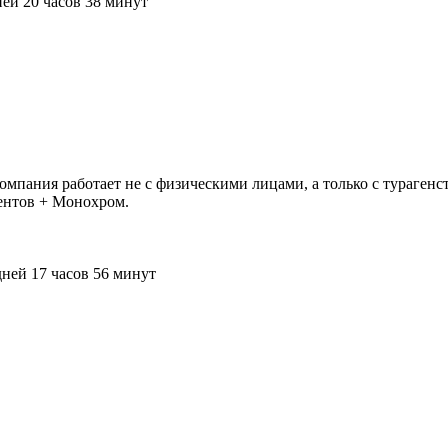
ей 20 часов 38 минут
Компания работает не с физическими лицами, а только с тураге
иентов + Монохром.
дней 17 часов 56 минут