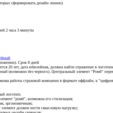
которых сформировать дизайн линию)
ней 2 часа 3 минуты
лейный
ложении). Срок 8 дней
тся 20 лет, дата юбилейная, должна найти отражение в логотипе
рный (возможно без черного). Центральный элемент "Ромб" пере
жима работы страховой компании в формате оффлайн, к "цифров
рый логотип;
лемент "ромб", возможна его стилизация;
вым, эргономичным;
 элемент должен нести смысловую нагрузку;
едовых онлайн сервисов;