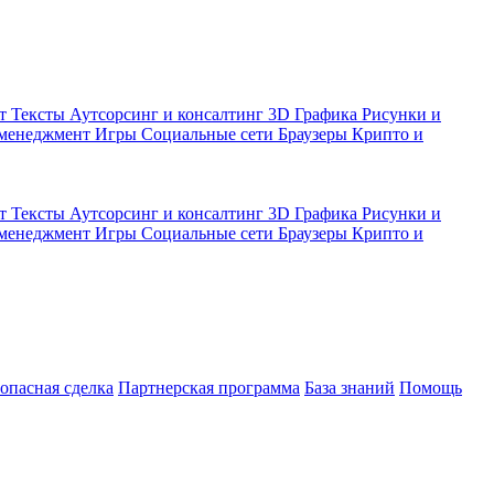
кт
Тексты
Аутсорсинг и консалтинг
3D Графика
Рисунки и
 менеджмент
Игры
Социальные сети
Браузеры
Крипто и
кт
Тексты
Аутсорсинг и консалтинг
3D Графика
Рисунки и
 менеджмент
Игры
Социальные сети
Браузеры
Крипто и
зопасная сделка
Партнерская программа
База знаний
Помощь