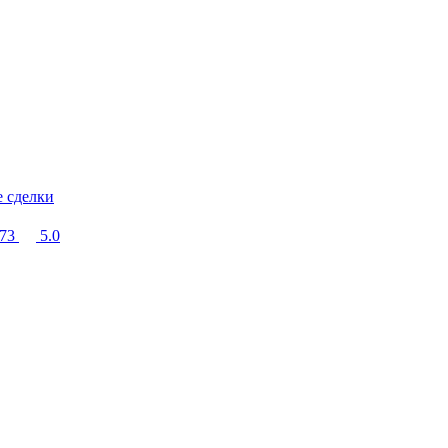
е сделки
273
5.0