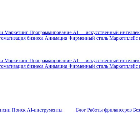
 и Маркетинг
Программирование
AI — искусственный интелле
оматизация бизнеса
Анимация
Фирменный стиль
Маркетплейс
 и Маркетинг
Программирование
AI — искусственный интелле
оматизация бизнеса
Анимация
Фирменный стиль
Маркетплейс
ансии
Поиск
AI-инструменты
Блог
Работы фрилансеров
Бе