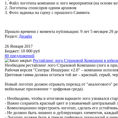
1. Файл логотипа компании и лого мероприятия (на основе 
2. Логотипы спонсоров одним архивом
3. Фото задника на сцену с прошлого Саммита
Прошло времени с момента публикации: 9 лет 5 месяцев 29 д
Раздел:
Дизайн
26 Января 2017
Бюджет: 10 000
руб
80 предложений
Рестайлинг лого Страховой Компании в юби
Необходим рестайлинг лого Страховой Компании (лого в при
Рабочая версия "Сентрас Иншуранс v2.0" – компании исполняе
Цветовая гамма должна остаться той же – красный, серый, че
Новый логотип должен отражать переход от "аналогового" ре
мобильные приложение = цифровая среда).
- Необходимо, чтобы в итоговом варианте лого узнавался ста
- Важно сохранить красный цвет и узнаваемый центральный э
- Композиционно перестроить логотип, сделать его устойчи
- Не должно быть лишних и дублирующих элементов, каждый
- Логотип должен быть в тренде цифровых технологий и пер