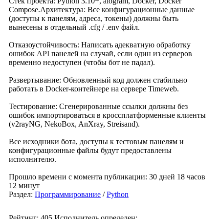
Стек проекта: Python 3.10+, aiogram, Docker, Docker
Compose.Архитектура: Все конфигурационные данные
(доступы к панелям, адреса, токены) должны быть
вынесены в отдельный .cfg / .env файл.
Отказоустойчивость: Написать адекватную обработку
ошибок API панелей на случай, если один из серверов
временно недоступен (чтобы бот не падал).
Развертывание: Обновленный код должен стабильно
работать в Docker-контейнере на сервере Timeweb.
Тестирование: Сгенерированные ссылки должны без
ошибок импортироваться в кроссплатформенные клиенты
(v2rayNG, NekoBox, AnXray, Streisand).
Все исходники бота, доступы к тестовым панелям и
конфигурационные файлы будут предоставлены
исполнителю.
Прошло времени с момента публикации: 30 дней 18 часов
12 минут
Раздел:
Программирование
/
Python
Рейтинг: 405
Исполнитель определен: