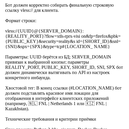
Бот должен корректно собирать финальную строковую
ссылку vless:// для клиента.
Формат строки:
vless://{UUID}@{SERVER_DOMAIN}:
{REALITY_PORT}?flow=xtls-rprx-visi on&fp=firefox&pbk=
{PUBLIC_KEY}&security=reality&s id={SHORT_ID}&snl=
{SNI}&spx={SPX}&type=tcp#{LOCATION_ NAME}
Параметры: UUID берётся из БД; SERVER_DOMAIN
привязан к выбранной кнопке; параметры
REALITY_PORT, PUBLIC_KEY, SHORT_ID, SNI, SPX бот
должен динамически вытягивать по API из настроек
конкретного инбаунда.
Хвостовой тег: В конец ссылки (#LOCATION_NAME) бот
должен подставлять красивое имя локации для
отображения в интерфейсе клиентских приложений
(например, 🇳🇱 FNL | Netherlands 1 или 🇰🇿 FNL |
Kazakhstan).
Технические требования и критерии приёмки