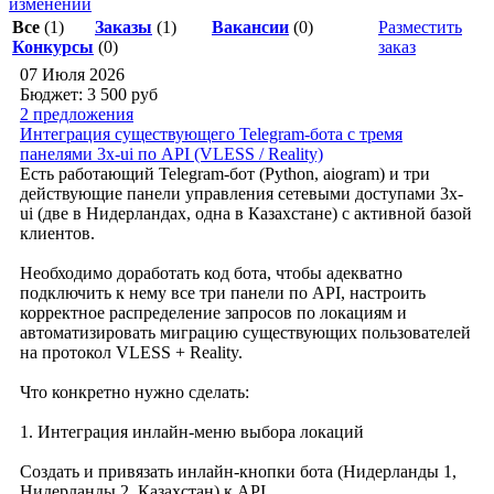
изменений
Все
(1)
Заказы
(1)
Вакансии
(0)
Разместить
Конкурсы
(0)
заказ
07 Июля 2026
Бюджет: 3 500
руб
2 предложения
Интеграция существующего Telegram-бота с тремя
панелями 3x-ui по API (VLESS / Reality)
Есть работающий Telegram-бот (Python, aiogram) и три
действующие панели управления сетевыми доступами 3x-
ui (две в Нидерландах, одна в Казахстане) с активной базой
клиентов.
Необходимо доработать код бота, чтобы адекватно
подключить к нему все три панели по API, настроить
корректное распределение запросов по локациям и
автоматизировать миграцию существующих пользователей
на протокол VLESS + Reality.
Что конкретно нужно сделать:
1. Интеграция инлайн-меню выбора локаций
Создать и привязать инлайн-кнопки бота (Нидерланды 1,
Нидерланды 2, Казахстан) к API