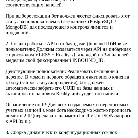
соответствующих панелей.
При выборе локации бот должен жестко фиксировать этот
статус за пользователем в базе данных (PostgreSQL /
MongoDB) для последующего контроля лимитов и
продлений.
2. Логика работы с API и инбаундами (Inbound ID)Новые
пользователи: Должны создаваться через API на инбаундах
с протоколом VLESS + Reality. Для каждой из 3-х панелей
выделим свой фиксированный INBOUND_ID.
Действующие пользователи: Реализовать бесшовный
перенос. В момент первого обращения активного клиента
к боту (запрос статуса/продления), бот должен
автоматически забрать его UUID из базы данных и
активировать на новом Reality-инбаунде этой панели.
Ограничение по IP: Для всех создаваемых и переносимых
учетных записей в коде бота необходимо жестко прописать
лимит в 2 IP (передавать параметр limitIp: 2 в JSON-запросе
к API 3x-ui).
3. Сборка динамических конфигурационных ссылок