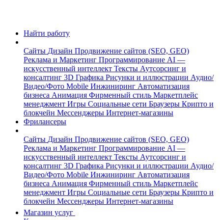
Найти работу
Сайты
Дизайн
Продвижение сайтов (SEO, GEO)
Реклама и Маркетинг
Программирование
AI —
искусственный интеллект
Тексты
Аутсорсинг и
консалтинг
3D Графика
Рисунки и иллюстрации
Аудио/
Видео/Фото
Mobile
Инжиниринг
Автоматизация
бизнеса
Анимация
Фирменный стиль
Маркетплейс
менеджмент
Игры
Социальные сети
Браузеры
Крипто и
блокчейн
Мессенджеры
Интернет-магазины
Фрилансеры
Сайты
Дизайн
Продвижение сайтов (SEO, GEO)
Реклама и Маркетинг
Программирование
AI —
искусственный интеллект
Тексты
Аутсорсинг и
консалтинг
3D Графика
Рисунки и иллюстрации
Аудио/
Видео/Фото
Mobile
Инжиниринг
Автоматизация
бизнеса
Анимация
Фирменный стиль
Маркетплейс
менеджмент
Игры
Социальные сети
Браузеры
Крипто и
блокчейн
Мессенджеры
Интернет-магазины
Магазин услуг