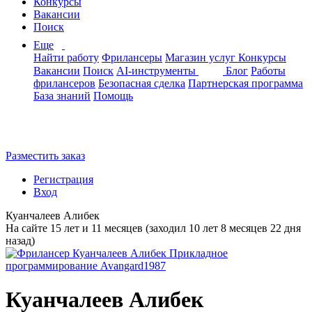
Конкурсы
Вакансии
Поиск
Еще
Найти работу
Фрилансеры
Магазин услуг
Конкурсы
Вакансии
Поиск
AI-инструменты
Блог
Работы
фрилансеров
Безопасная сделка
Партнерская программа
База знаний
Помощь
Разместить заказ
Регистрация
Вход
Куанчалеев Алибек
На сайте 15 лет и 11 месяцев (заходил 10 лет 8 месяцев 22 дня
назад)
Куанчалеев Алибек