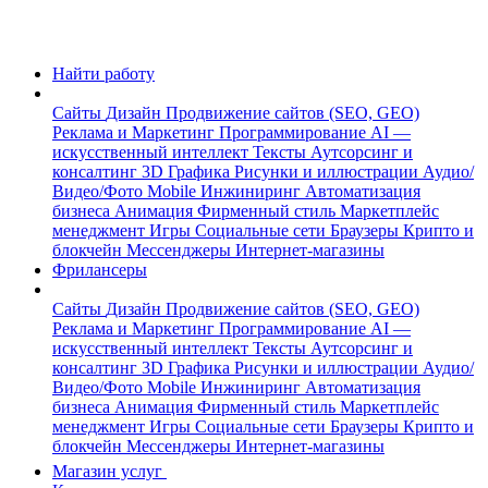
Найти работу
Сайты
Дизайн
Продвижение сайтов (SEO, GEO)
Реклама и Маркетинг
Программирование
AI —
искусственный интеллект
Тексты
Аутсорсинг и
консалтинг
3D Графика
Рисунки и иллюстрации
Аудио/
Видео/Фото
Mobile
Инжиниринг
Автоматизация
бизнеса
Анимация
Фирменный стиль
Маркетплейс
менеджмент
Игры
Социальные сети
Браузеры
Крипто и
блокчейн
Мессенджеры
Интернет-магазины
Фрилансеры
Сайты
Дизайн
Продвижение сайтов (SEO, GEO)
Реклама и Маркетинг
Программирование
AI —
искусственный интеллект
Тексты
Аутсорсинг и
консалтинг
3D Графика
Рисунки и иллюстрации
Аудио/
Видео/Фото
Mobile
Инжиниринг
Автоматизация
бизнеса
Анимация
Фирменный стиль
Маркетплейс
менеджмент
Игры
Социальные сети
Браузеры
Крипто и
блокчейн
Мессенджеры
Интернет-магазины
Магазин услуг