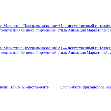
 и Маркетинг
Программирование
AI — искусственный интелле
оматизация бизнеса
Фирменный стиль
Анимация
Маркетплейс
 и Маркетинг
Программирование
AI — искусственный интелле
оматизация бизнеса
Фирменный стиль
Анимация
Маркетплейс
ансии
Поиск
AI-инструменты
Блог
Работы фрилансеров
Бе