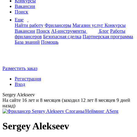
Конкурсы
Вакансии
Поиск
Еще
Найти работу
Фрилансеры
Магазин услуг
Конкурсы
Вакансии
Поиск
AI-инструменты
Блог
Работы
фрилансеров
Безопасная сделка
Партнерская программа
База знаний
Помощь
Разместить заказ
Регистрация
Вход
Sergey Alekseev
На сайте 16 лет и 8 месяцев (заходил 12 лет 8 месяцев 9 дней
назад)
Sergey Alekseev