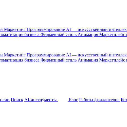
 и Маркетинг
Программирование
AI — искусственный интелле
оматизация бизнеса
Фирменный стиль
Анимация
Маркетплейс
 и Маркетинг
Программирование
AI — искусственный интелле
оматизация бизнеса
Фирменный стиль
Анимация
Маркетплейс
ансии
Поиск
AI-инструменты
Блог
Работы фрилансеров
Бе