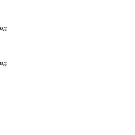
зад)
зад)