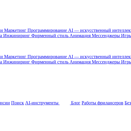
 и Маркетинг
Программирование
AI — искусственный интелле
са
Инжиниринг
Фирменный стиль
Анимация
Мессенджеры
Игр
 и Маркетинг
Программирование
AI — искусственный интелле
са
Инжиниринг
Фирменный стиль
Анимация
Мессенджеры
Игр
ансии
Поиск
AI-инструменты
Блог
Работы фрилансеров
Бе