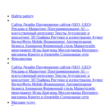
Найти работу
Сайты
Дизайн
Продвижение сайтов (SEO, GEO)
Реклама и Маркетинг
Программирование
AI —
искусственный интеллект
Тексты
Аутсорсинг и
консалтинг
3D Графика
Рисунки и иллюстрации
Аудио/
Видео/Фото
Mobile
Инжиниринг
Автоматизация
бизнеса
Анимация
Фирменный стиль
Маркетплейс
менеджмент
Игры
Браузеры
Мессенджеры
Интернет-
магазины
Крипто и блокчейн
Социальные сети
Фрилансеры
Сайты
Дизайн
Продвижение сайтов (SEO, GEO)
Реклама и Маркетинг
Программирование
AI —
искусственный интеллект
Тексты
Аутсорсинг и
консалтинг
3D Графика
Рисунки и иллюстрации
Аудио/
Видео/Фото
Mobile
Инжиниринг
Автоматизация
бизнеса
Анимация
Фирменный стиль
Маркетплейс
менеджмент
Игры
Браузеры
Мессенджеры
Интернет-
магазины
Крипто и блокчейн
Социальные сети
Магазин услуг