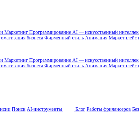
 и Маркетинг
Программирование
AI — искусственный интелле
оматизация бизнеса
Фирменный стиль
Анимация
Маркетплейс
 и Маркетинг
Программирование
AI — искусственный интелле
оматизация бизнеса
Фирменный стиль
Анимация
Маркетплейс
ансии
Поиск
AI-инструменты
Блог
Работы фрилансеров
Бе