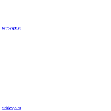
bstroyspb.ru
steklospb.ru