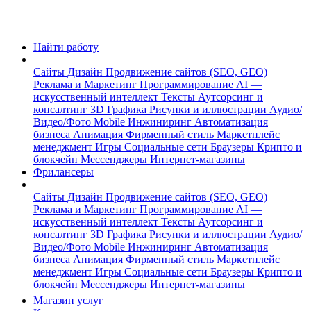
Найти работу
Сайты
Дизайн
Продвижение сайтов (SEO, GEO)
Реклама и Маркетинг
Программирование
AI —
искусственный интеллект
Тексты
Аутсорсинг и
консалтинг
3D Графика
Рисунки и иллюстрации
Аудио/
Видео/Фото
Mobile
Инжиниринг
Автоматизация
бизнеса
Анимация
Фирменный стиль
Маркетплейс
менеджмент
Игры
Социальные сети
Браузеры
Крипто и
блокчейн
Мессенджеры
Интернет-магазины
Фрилансеры
Сайты
Дизайн
Продвижение сайтов (SEO, GEO)
Реклама и Маркетинг
Программирование
AI —
искусственный интеллект
Тексты
Аутсорсинг и
консалтинг
3D Графика
Рисунки и иллюстрации
Аудио/
Видео/Фото
Mobile
Инжиниринг
Автоматизация
бизнеса
Анимация
Фирменный стиль
Маркетплейс
менеджмент
Игры
Социальные сети
Браузеры
Крипто и
блокчейн
Мессенджеры
Интернет-магазины
Магазин услуг