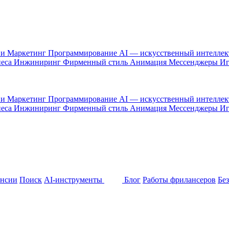
 и Маркетинг
Программирование
AI — искусственный интелле
неса
Инжиниринг
Фирменный стиль
Анимация
Мессенджеры
И
 и Маркетинг
Программирование
AI — искусственный интелле
неса
Инжиниринг
Фирменный стиль
Анимация
Мессенджеры
И
ансии
Поиск
AI-инструменты
Блог
Работы фрилансеров
Бе