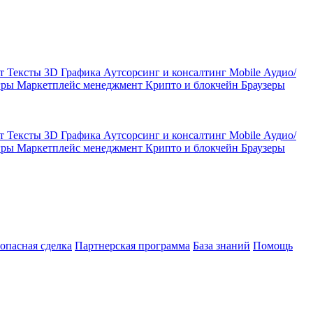
кт
Тексты
3D Графика
Аутсорсинг и консалтинг
Mobile
Аудио/
гры
Маркетплейс менеджмент
Крипто и блокчейн
Браузеры
кт
Тексты
3D Графика
Аутсорсинг и консалтинг
Mobile
Аудио/
гры
Маркетплейс менеджмент
Крипто и блокчейн
Браузеры
зопасная сделка
Партнерская программа
База знаний
Помощь