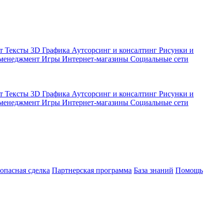
кт
Тексты
3D Графика
Аутсорсинг и консалтинг
Рисунки и
 менеджмент
Игры
Интернет-магазины
Социальные сети
кт
Тексты
3D Графика
Аутсорсинг и консалтинг
Рисунки и
 менеджмент
Игры
Интернет-магазины
Социальные сети
зопасная сделка
Партнерская программа
База знаний
Помощь