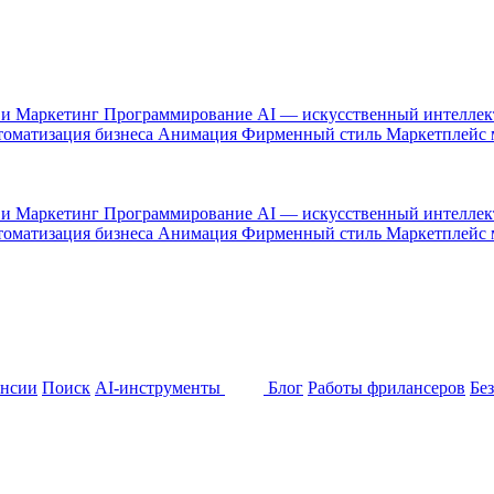
 и Маркетинг
Программирование
AI — искусственный интелле
оматизация бизнеса
Анимация
Фирменный стиль
Маркетплейс
 и Маркетинг
Программирование
AI — искусственный интелле
оматизация бизнеса
Анимация
Фирменный стиль
Маркетплейс
ансии
Поиск
AI-инструменты
Блог
Работы фрилансеров
Бе