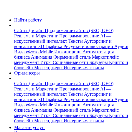
Найти работу
Сайты
Дизайн
Продвижение сайтов (SEO, GEO)
Реклама и Маркетинг
Программирование
AI —
искусственный интеллект
Тексты
Аутсорсинг и
консалтинг
3D Графика
Рисунки и иллюстрации
Аудио/
Видео/Фото
Mobile
Инжиниринг
Автоматизация
бизнеса
Анимация
Фирменный стиль
Маркетплейс
менеджмент
Игры
Социальные сети
Браузеры
Крипто и
блокчейн
Мессенджеры
Интернет-магазины
Фрилансеры
Сайты
Дизайн
Продвижение сайтов (SEO, GEO)
Реклама и Маркетинг
Программирование
AI —
искусственный интеллект
Тексты
Аутсорсинг и
консалтинг
3D Графика
Рисунки и иллюстрации
Аудио/
Видео/Фото
Mobile
Инжиниринг
Автоматизация
бизнеса
Анимация
Фирменный стиль
Маркетплейс
менеджмент
Игры
Социальные сети
Браузеры
Крипто и
блокчейн
Мессенджеры
Интернет-магазины
Магазин услуг