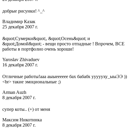
добрые рисунки! ^_^
Владимир Казак
25 декабря 2007 г.
&quot;Сумерки&quot;, &quot;Осень&quot; и
&quot;Домой&quot; - вещи просто отпадные ! Впрочем, ВСЕ
работы в портфолио очень хороши!
Yaroslav Zhivaduev
16 декабря 2007 г.
Отличные работы!ааа аыыееееее бах бабабх уууууху_ыыЭЭ ))
<br> такие эмоциональные ;)
Arman Auzh
8 декабря 2007 г.
супер коты.. (+) от меня
Максим Никотинка
8 декабря 2007 г.