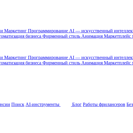
 и Маркетинг
Программирование
AI — искусственный интелле
оматизация бизнеса
Фирменный стиль
Анимация
Маркетплейс
 и Маркетинг
Программирование
AI — искусственный интелле
оматизация бизнеса
Фирменный стиль
Анимация
Маркетплейс
ансии
Поиск
AI-инструменты
Блог
Работы фрилансеров
Бе