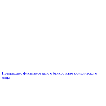
Прекращено фиктивное дело о банкротстве юридического
лица