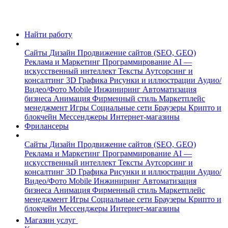
Найти работу
Сайты
Дизайн
Продвижение сайтов (SEO, GEO)
Реклама и Маркетинг
Программирование
AI —
искусственный интеллект
Тексты
Аутсорсинг и
консалтинг
3D Графика
Рисунки и иллюстрации
Аудио/
Видео/Фото
Mobile
Инжиниринг
Автоматизация
бизнеса
Анимация
Фирменный стиль
Маркетплейс
менеджмент
Игры
Социальные сети
Браузеры
Крипто и
блокчейн
Мессенджеры
Интернет-магазины
Фрилансеры
Сайты
Дизайн
Продвижение сайтов (SEO, GEO)
Реклама и Маркетинг
Программирование
AI —
искусственный интеллект
Тексты
Аутсорсинг и
консалтинг
3D Графика
Рисунки и иллюстрации
Аудио/
Видео/Фото
Mobile
Инжиниринг
Автоматизация
бизнеса
Анимация
Фирменный стиль
Маркетплейс
менеджмент
Игры
Социальные сети
Браузеры
Крипто и
блокчейн
Мессенджеры
Интернет-магазины
Магазин услуг