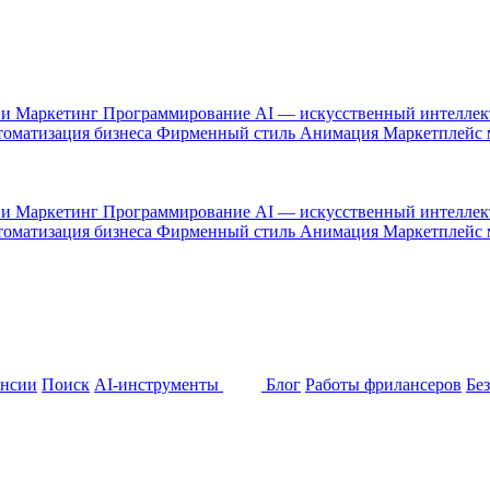
 и Маркетинг
Программирование
AI — искусственный интелле
оматизация бизнеса
Фирменный стиль
Анимация
Маркетплейс
 и Маркетинг
Программирование
AI — искусственный интелле
оматизация бизнеса
Фирменный стиль
Анимация
Маркетплейс
ансии
Поиск
AI-инструменты
Блог
Работы фрилансеров
Бе