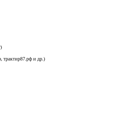
)
, трактир87.рф и др.)