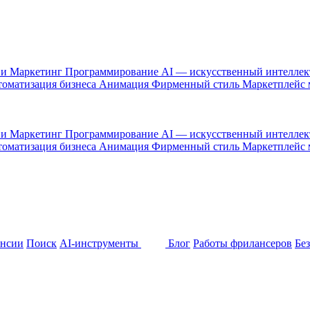
 и Маркетинг
Программирование
AI — искусственный интелле
оматизация бизнеса
Анимация
Фирменный стиль
Маркетплейс
 и Маркетинг
Программирование
AI — искусственный интелле
оматизация бизнеса
Анимация
Фирменный стиль
Маркетплейс
ансии
Поиск
AI-инструменты
Блог
Работы фрилансеров
Бе