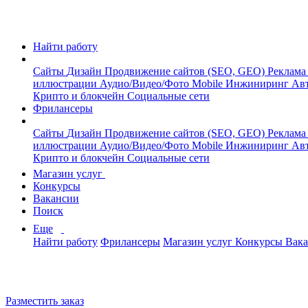
Найти работу
Сайты
Дизайн
Продвижение сайтов (SEO, GEO)
Реклама
иллюстрации
Аудио/Видео/Фото
Mobile
Инжиниринг
Авт
Крипто и блокчейн
Социальные сети
Фрилансеры
Сайты
Дизайн
Продвижение сайтов (SEO, GEO)
Реклама
иллюстрации
Аудио/Видео/Фото
Mobile
Инжиниринг
Авт
Крипто и блокчейн
Социальные сети
Магазин услуг
Конкурсы
Вакансии
Поиск
Еще
Найти работу
Фрилансеры
Магазин услуг
Конкурсы
Вак
Разместить заказ