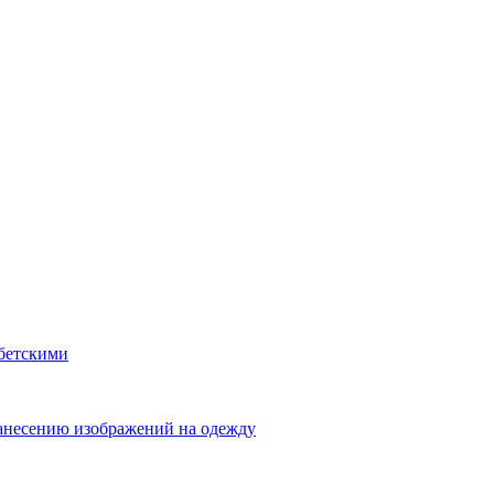
ибетскими
анесению изображений на одежду