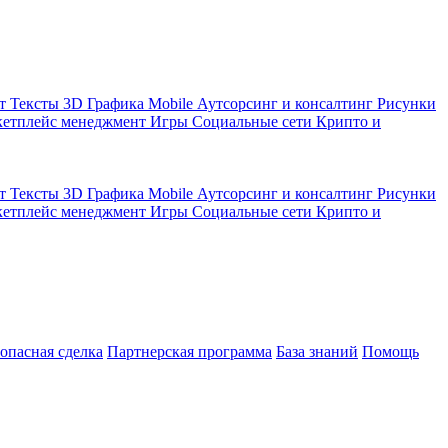
кт
Тексты
3D Графика
Mobile
Аутсорсинг и консалтинг
Рисунки
етплейс менеджмент
Игры
Социальные сети
Крипто и
кт
Тексты
3D Графика
Mobile
Аутсорсинг и консалтинг
Рисунки
етплейс менеджмент
Игры
Социальные сети
Крипто и
зопасная сделка
Партнерская программа
База знаний
Помощь