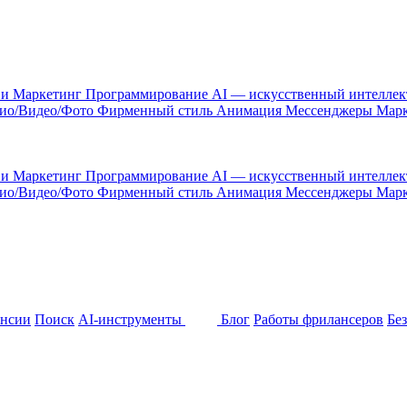
 и Маркетинг
Программирование
AI — искусственный интелле
ио/Видео/Фото
Фирменный стиль
Анимация
Мессенджеры
Марк
 и Маркетинг
Программирование
AI — искусственный интелле
ио/Видео/Фото
Фирменный стиль
Анимация
Мессенджеры
Марк
ансии
Поиск
AI-инструменты
Блог
Работы фрилансеров
Бе