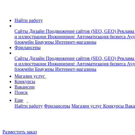
Найти работу
Сайты
Дизайн
Продвижение сайтов (SEO, GEO)
Реклама
и иллюстрации
Инжиниринг
Автоматизация бизнеса
Ауд
блокчейн
Браузеры
Интернет-магазины
Фрилансеры
Сайты
Дизайн
Продвижение сайтов (SEO, GEO)
Реклама
и иллюстрации
Инжиниринг
Автоматизация бизнеса
Ауд
блокчейн
Браузеры
Интернет-магазины
Магазин услуг
Конкурсы
Вакансии
Поиск
Еще
Найти работу
Фрилансеры
Магазин услуг
Конкурсы
Вак
Разместить заказ