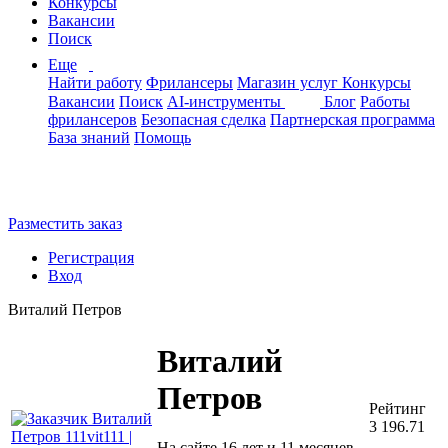
Конкурсы
Вакансии
Поиск
Еще
Найти работу
Фрилансеры
Магазин услуг
Конкурсы
Вакансии
Поиск
AI-инструменты
Блог
Работы
фрилансеров
Безопасная сделка
Партнерская программа
База знаний
Помощь
Разместить заказ
Регистрация
Вход
Виталий Петров
Виталий
Петров
Рейтинг
3 196.71
На сайте 16 лет и 11 месяцев