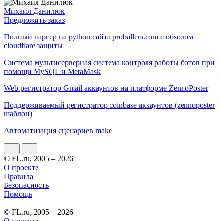
Михаил Данилюк
Предложить заказ
Полный парсер на python сайта proballers.com с обходом
cloudflare защиты
Система мультисерверная система контроля работы ботов при
помощи MySQL и MetaMask
Web регистратор Gmail аккаунтов на платформе ZennoPoster
Поддерживаемый регистратор coinbase аккаунтов (zennoposter
шаблон)
Автоматизация сценариев make
© FL.ru, 2005 – 2026
О проекте
Правила
Безопасность
Помощь
© FL.ru, 2005 – 2026
О проекте