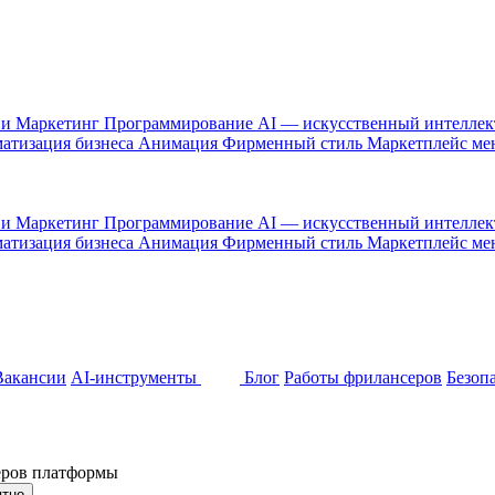
 и Маркетинг
Программирование
AI — искусственный интелле
атизация бизнеса
Анимация
Фирменный стиль
Маркетплейс м
 и Маркетинг
Программирование
AI — искусственный интелле
атизация бизнеса
Анимация
Фирменный стиль
Маркетплейс м
Вакансии
AI-инструменты
Блог
Работы фрилансеров
Безоп
неров платформы
ятно