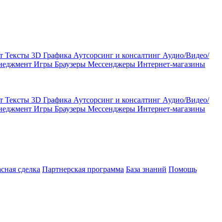
кт
Тексты
3D Графика
Аутсорсинг и консалтинг
Аудио/Видео/
енеджмент
Игры
Браузеры
Мессенджеры
Интернет-магазины
кт
Тексты
3D Графика
Аутсорсинг и консалтинг
Аудио/Видео/
енеджмент
Игры
Браузеры
Мессенджеры
Интернет-магазины
асная сделка
Партнерская программа
База знаний
Помощь