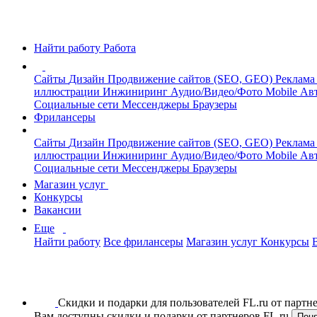
Найти работу
Работа
Сайты
Дизайн
Продвижение сайтов (SEO, GEO)
Реклама
иллюстрации
Инжиниринг
Аудио/Видео/Фото
Mobile
Авт
Социальные сети
Мессенджеры
Браузеры
Фрилансеры
Сайты
Дизайн
Продвижение сайтов (SEO, GEO)
Реклама
иллюстрации
Инжиниринг
Аудио/Видео/Фото
Mobile
Авт
Социальные сети
Мессенджеры
Браузеры
Магазин услуг
Конкурсы
Вакансии
Еще
Найти работу
Все фрилансеры
Магазин услуг
Конкурсы
Скидки и подарки для пользователей FL.ru от парт
Вам доступны скидки и подарки от партнеров FL.ru
Пон