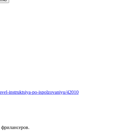
travel-instruktsiya-po-ispolzovaniyu/42010
 фрилансеров.