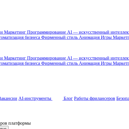
 и Маркетинг
Программирование
AI — искусственный интелле
оматизация бизнеса
Фирменный стиль
Анимация
Игры
Маркет
 и Маркетинг
Программирование
AI — искусственный интелле
оматизация бизнеса
Фирменный стиль
Анимация
Игры
Маркет
Вакансии
AI-инструменты
Блог
Работы фрилансеров
Безоп
неров платформы
ятно