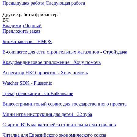
Предыдущая работа
Следующая работа
Другие работы фрилансера
ВЧ
Владимир Черный
Предложить заказ
Биржа заказов – HMQS
E-commerce для сети строительных магазинов - Стройудача
Краудфандинговое приложение - Хочу помочь
Агрегатор НКО проектов - Хочу помочь
Watcher SDK - Flussonic
Трекер релокации - GoBalkans.me
Видеостриминговый сервис для государственного проекта
Мини игра-инструкция для детей - 32 зуба
Стартап B2B маркетплейса строительных материалов
Читалка для Евразийского экономического союза