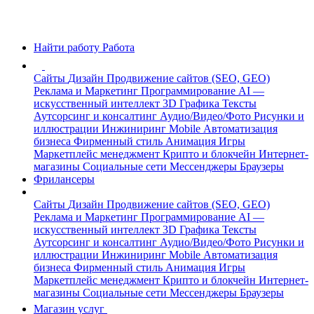
Найти работу
Работа
Сайты
Дизайн
Продвижение сайтов (SEO, GEO)
Реклама и Маркетинг
Программирование
AI —
искусственный интеллект
3D Графика
Тексты
Аутсорсинг и консалтинг
Аудио/Видео/Фото
Рисунки и
иллюстрации
Инжиниринг
Mobile
Автоматизация
бизнеса
Фирменный стиль
Анимация
Игры
Маркетплейс менеджмент
Крипто и блокчейн
Интернет-
магазины
Социальные сети
Мессенджеры
Браузеры
Фрилансеры
Сайты
Дизайн
Продвижение сайтов (SEO, GEO)
Реклама и Маркетинг
Программирование
AI —
искусственный интеллект
3D Графика
Тексты
Аутсорсинг и консалтинг
Аудио/Видео/Фото
Рисунки и
иллюстрации
Инжиниринг
Mobile
Автоматизация
бизнеса
Фирменный стиль
Анимация
Игры
Маркетплейс менеджмент
Крипто и блокчейн
Интернет-
магазины
Социальные сети
Мессенджеры
Браузеры
Магазин услуг