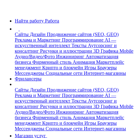
Найти работу
Работа
Сайты
Дизайн
Продвижение сайтов (SEO, GEO)
Реклама и Маркетинг
Программирование
AI —
искусственный интеллект
Тексты
Аутсорсинг и
консалтинг
Рисунки и иллюстрации
3D Графика
Mobile
Аудио/Видео/Фото
Инжиниринг
Автоматизация
бизнеса
Фирменный стиль
Анимация
Маркетплейс
менеджмент
Крипто и блокчейн
Игры
Браузеры
Мессенджеры
Социальные сети
Интернет-магазины
Фрилансеры
Сайты
Дизайн
Продвижение сайтов (SEO, GEO)
Реклама и Маркетинг
Программирование
AI —
искусственный интеллект
Тексты
Аутсорсинг и
консалтинг
Рисунки и иллюстрации
3D Графика
Mobile
Аудио/Видео/Фото
Инжиниринг
Автоматизация
бизнеса
Фирменный стиль
Анимация
Маркетплейс
менеджмент
Крипто и блокчейн
Игры
Браузеры
Мессенджеры
Социальные сети
Интернет-магазины
Магазин услуг