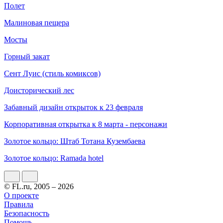
Полет
Малиновая пещера
Мосты
Горный закат
Сент Луис (стиль комиксов)
Доисторический лес
Забавный дизайн открыток к 23 февраля
Корпоративная открытка к 8 марта - персонажи
Золотое кольцо: Штаб Тотана Кузембаева
Золотое кольцо: Ramada hotel
© FL.ru, 2005 – 2026
О проекте
Правила
Безопасность
Помощь