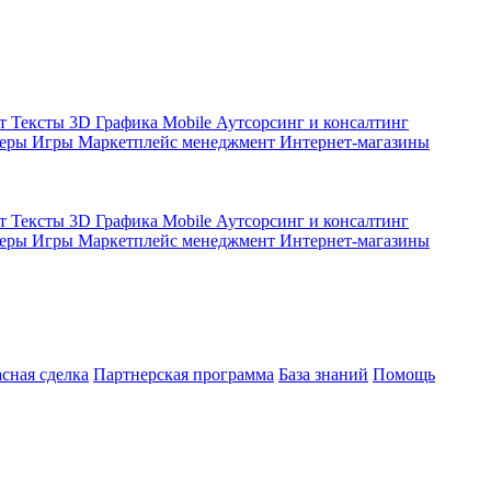
кт
Тексты
3D Графика
Mobile
Аутсорсинг и консалтинг
жеры
Игры
Маркетплейс менеджмент
Интернет-магазины
кт
Тексты
3D Графика
Mobile
Аутсорсинг и консалтинг
жеры
Игры
Маркетплейс менеджмент
Интернет-магазины
асная сделка
Партнерская программа
База знаний
Помощь