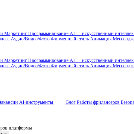
 и Маркетинг
Программирование
AI — искусственный интелле
знеса
Аудио/Видео/Фото
Фирменный стиль
Анимация
Мессенд
 и Маркетинг
Программирование
AI — искусственный интелле
знеса
Аудио/Видео/Фото
Фирменный стиль
Анимация
Мессенд
Вакансии
AI-инструменты
Блог
Работы фрилансеров
Безоп
неров платформы
ятно