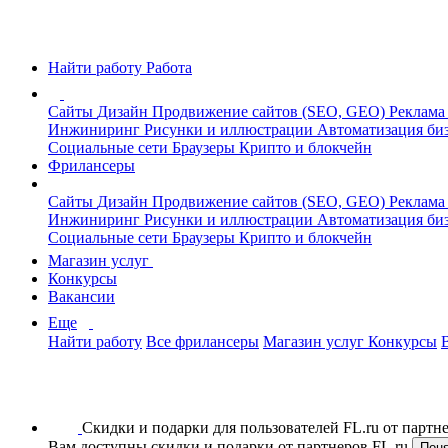
Найти работу
Работа
Сайты
Дизайн
Продвижение сайтов (SEO, GEO)
Реклама
Инжиниринг
Рисунки и иллюстрации
Автоматизация би
Социальные сети
Браузеры
Крипто и блокчейн
Фрилансеры
Сайты
Дизайн
Продвижение сайтов (SEO, GEO)
Реклама
Инжиниринг
Рисунки и иллюстрации
Автоматизация би
Социальные сети
Браузеры
Крипто и блокчейн
Магазин услуг
Конкурсы
Вакансии
Еще
Найти работу
Все фрилансеры
Магазин услуг
Конкурсы
Скидки и подарки для пользователей FL.ru от парт
Вам доступны скидки и подарки от партнеров FL.ru
Пон