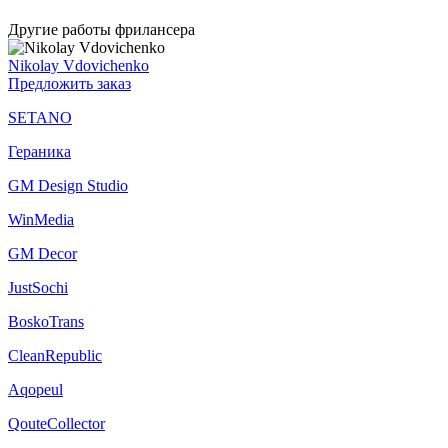
Другие работы фрилансера
Nikolay Vdovichenko
Предложить заказ
SETANO
Гераника
GM Design Studio
WinMedia
GM Decor
JustSochi
BoskoTrans
CleanRepublic
Aqopeul
QouteСollector