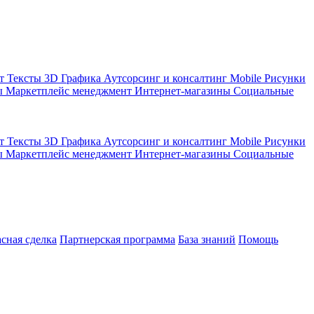
кт
Тексты
3D Графика
Аутсорсинг и консалтинг
Mobile
Рисунки
ы
Маркетплейс менеджмент
Интернет-магазины
Социальные
кт
Тексты
3D Графика
Аутсорсинг и консалтинг
Mobile
Рисунки
ы
Маркетплейс менеджмент
Интернет-магазины
Социальные
асная сделка
Партнерская программа
База знаний
Помощь