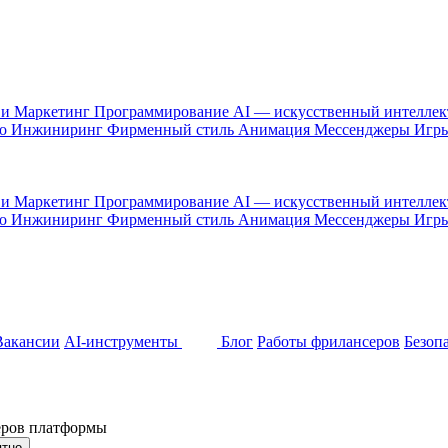
 и Маркетинг
Программирование
AI — искусственный интелле
то
Инжиниринг
Фирменный стиль
Анимация
Мессенджеры
Игр
 и Маркетинг
Программирование
AI — искусственный интелле
то
Инжиниринг
Фирменный стиль
Анимация
Мессенджеры
Игр
Вакансии
AI-инструменты
Блог
Работы фрилансеров
Безоп
неров платформы
ятно