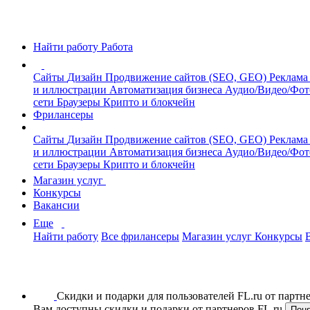
Найти работу
Работа
Сайты
Дизайн
Продвижение сайтов (SEO, GEO)
Реклама
и иллюстрации
Автоматизация бизнеса
Аудио/Видео/Фо
сети
Браузеры
Крипто и блокчейн
Фрилансеры
Сайты
Дизайн
Продвижение сайтов (SEO, GEO)
Реклама
и иллюстрации
Автоматизация бизнеса
Аудио/Видео/Фо
сети
Браузеры
Крипто и блокчейн
Магазин услуг
Конкурсы
Вакансии
Еще
Найти работу
Все фрилансеры
Магазин услуг
Конкурсы
Скидки и подарки для пользователей FL.ru от парт
Вам доступны скидки и подарки от партнеров FL.ru
Пон