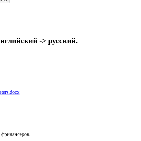
нглийский -> русский.
eters.docx
 фрилансеров.